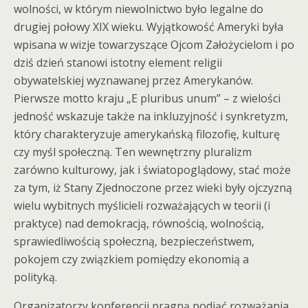
wolności, w którym niewolnictwo było legalne do
drugiej połowy XIX wieku. Wyjątkowość Ameryki była
wpisana w wizje towarzyszące Ojcom Założycielom i po
dziś dzień stanowi istotny element religii
obywatelskiej wyznawanej przez Amerykanów.
Pierwsze motto kraju „E pluribus unum” – z wielości
jedność wskazuje także na inkluzyjność i synkretyzm,
który charakteryzuje amerykańską filozofię, kulturę
czy myśl społeczną. Ten wewnętrzny pluralizm
zarówno kulturowy, jak i światopoglądowy, stać może
za tym, iż Stany Zjednoczone przez wieki były ojczyzną
wielu wybitnych myślicieli rozważających w teorii (i
praktyce) nad demokracją, równością, wolnością,
sprawiedliwością społeczną, bezpieczeństwem,
pokojem czy związkiem pomiędzy ekonomią a
polityką.
Organizatorzy konferencji pragną podjąć rozważania