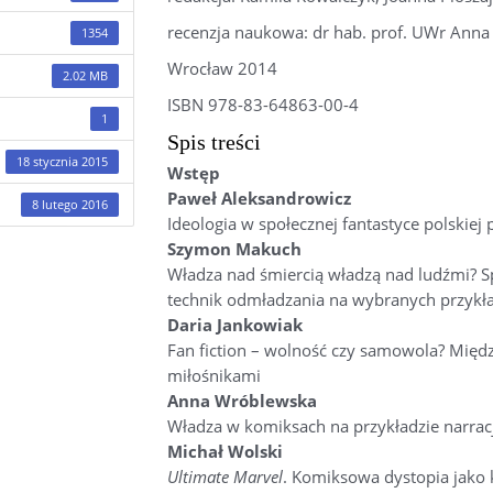
recenzja naukowa: dr hab. prof. UWr Ann
1354
Wrocław 2014
2.02 MB
ISBN 978-83-64863-00-4
1
Spis treści
18 stycznia 2015
Wstęp
Paweł Aleksandrowicz
8 lutego 2016
Ideologia w społecznej fantastyce polskiej
Szymon Makuch
Władza nad śmiercią władzą nad ludźmi? S
technik odmładzania na wybranych przykł
Daria Jankowiak
Fan fiction – wolność czy samowola? Międz
miłośnikami
Anna Wróblewska
Władza w komiksach na przykładzie narrac
Michał Wolski
Ultimate Marvel
. Komiksowa dystopia jako 