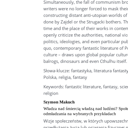
Simultaneously, the fall of communism brou
writers were no longer forced to mask the
constructing distant anti-utopian worlds of 
done by Zajdel or the Strugacki bothers. Th
time and the place of their works in contem
openly criticize the authorities, national v
politics, ideologies, and even particular publ
quo, contemporary fantastic literature of P
culture – draws upon global popular cultu
balrogs, dinosaurs and even Cthulhu itself.
Słowa-klucze: fantastyka, literatura fantasty
Polska, religia, fantasy
Keywords: fantastic literature, fantasy, scie
religion
Szymon Makuch
Władza nad śmiercią władzą nad ludźmi? Społe
odmładzania na wybranych przykładach
Wizje społeczeństw, w których upowszechn
przedłużania życia lub osiągania fizycznej 