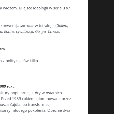
a widzem. Miejsce ideologii w serialu
07
– konwencja
soc-noir
w tetralogii (
Golem
,
a: Koniec cywilizacji
,
Ga, ga: Chwała
tra
 z polityką słów kilka
1989 roku
ltury popularnej, który w ostatnich
it. Przed 1989 rokiem zdominowana przez
usza Zajdla, po transformacji
 pisarzy młodego pokolenia. Obecnie dwa