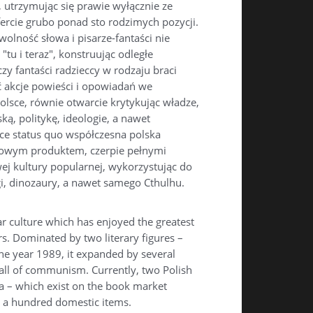
 utrzymując się prawie wyłącznie ze
fercie grubo ponad sto rodzimych pozycji.
wolność słowa i pisarze-fantaści nie
u i teraz", konstruując odległe
 czy fantaści radzieccy w rodzaju braci
ć akcje powieści i opowiadań we
Polsce, równie otwarcie krytykując władze,
ą, politykę, ideologie, a nawet
ce status quo współczesna polska
urowym produktem, czerpie pełnymi
j kultury popularnej, wykorzystując do
i, dinozaury, a nawet samego Cthulhu.
lar culture which has enjoyed the greatest
s. Dominated by two literary figures –
he year 1989, it expanded by several
fall of communism. Currently, two Polish
 – which exist on the book market
er a hundred domestic items.