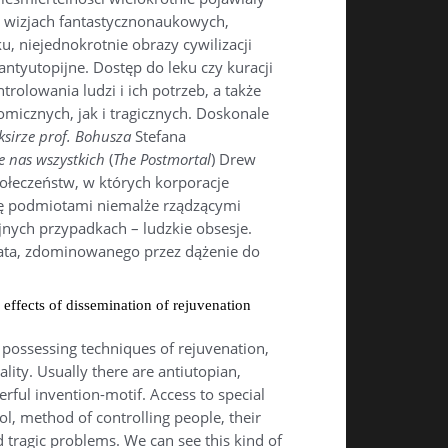
 w wizjach fantastycznonaukowych,
 niejednokrotnie obrazy cywilizacji
antyutopijne. Dostęp do leku czy kuracji
rolowania ludzi i ich potrzeb, a także
micznych, jak i tragicznych. Doskonale
iksirze prof. Bohusza
Stefana
e nas wszystkich
(
The Postmortal
) Drew
ołeczeństw, w których korporacje
się podmiotami niemalże rządzącymi
jnych przypadkach – ludzkie obsesje.
iata, zdominowanego przez dążenie do
effects of dissemination of rejuvenation
s possessing techniques of rejuvenation,
lity. Usually there are antiutopian,
erful invention-motif. Access to special
, method of controlling people, their
tragic problems. We can see this kind of