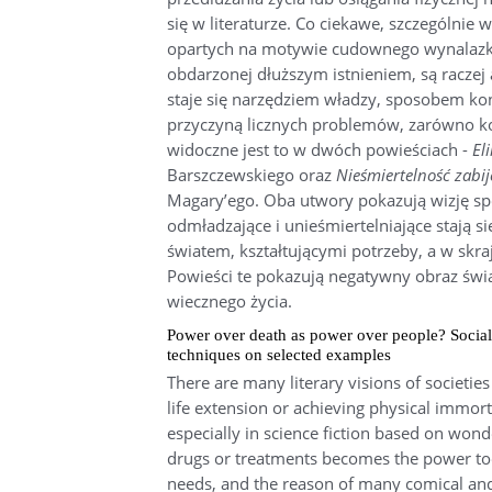
się w literaturze. Co ciekawe, szczególnie
opartych na motywie cudownego wynalazku,
obdarzonej dłuższym istnieniem, są raczej 
staje się narzędziem władzy, sposobem kont
przyczyną licznych problemów, zarówno ko
widoczne jest to w dwóch powieściach -
El
Barszczewskiego oraz
Nieśmiertelność zabij
Magary’ego. Oba utwory pokazują wizję sp
odmładzające i unieśmiertelniające stają 
światem, kształtującymi potrzeby, a w skra
Powieści te pokazują negatywny obraz św
wiecznego życia.
Power over death as power over people? Social 
techniques on selected examples
There are many literary visions of societie
life extension or achieving physical immorta
especially in science fiction based on wond
drugs or treatments becomes the power tool
needs, and the reason of many comical and 