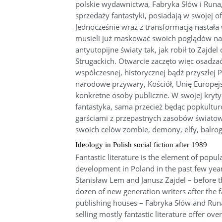
polskie wydawnictwa, Fabryka Słów i Runa,
sprzedaży fantastyki, posiadają w swojej o
Jednocześnie wraz z transformacją nastała 
musieli już maskować swoich poglądów na "t
antyutopijne światy tak, jak robił to Zajdel
Strugackich. Otwarcie zaczęto więc osadza
współczesnej, historycznej bądź przyszłej 
narodowe przywary, Kościół, Unię Europejsk
konkretne osoby publiczne. W swojej kryty
fantastyka, sama przecież będąc popkult
garściami z przepastnych zasobów światowe
swoich celów zombie, demony, elfy, balrog
Ideology in Polish social fiction after 1989
Fantastic literature is the element of popu
development in Poland in the past few year
Stanisław Lem and Janusz Zajdel – before t
dozen of new generation writers after the 
publishing houses – Fabryka Słów and Runa
selling mostly fantastic literature offer ov