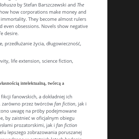
. Bohusza
by Stefan Barszczewski and
The
show how corporations make money and
l immortality. They become almost rulers
and even obsessions. Novels show negative
e desire.
e, przedłużanie życia, długowieczność,
ty, life extension, science fiction,
asnością intelektualną, twórcą a
kcji fanowskich, a dokładniej ich
, zarówno przez twórców
fan fiction
, jak i
rócono uwagę na próby podejmowane
e, by zaistnieć w oficjalnym obiegu
słami prozatorskimi, jak i
fan fiction
lu lepszego zobrazowania poruszanej