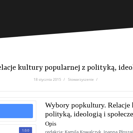
acje kultury popularnej z polityką, ide
18 stycznia 2015
Stowarzyszenie
Wybory popkultury. Relacje 
polityką, ideologią i społec
Opis
1.0.0
redakcja: Kamila Kowalczyk, Joanna Płoszaj