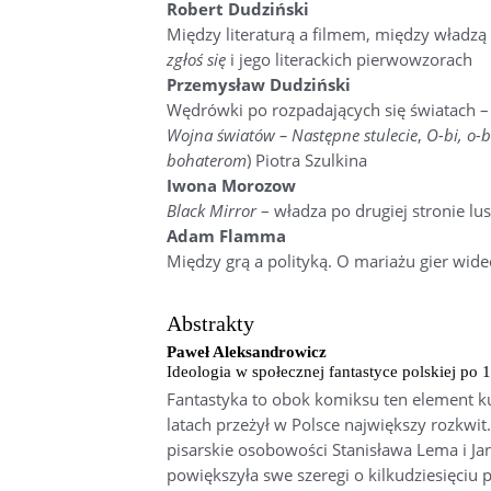
Robert Dudziński
Między literaturą a filmem, między władzą 
zgłoś się
i jego literackich pierwowzorach
Przemysław Dudziński
Wędrówki po rozpadających się światach 
Wojna światów – Następne stulecie
,
O-bi, o-b
bohaterom
) Piotra Szulkina
Iwona Morozow
Black Mirror
– władza po drugiej stronie lus
Adam Flamma
Między grą a polityką. O mariażu gier wideo
Abstrakty
Paweł Aleksandrowicz
Ideologia w społecznej fantastyce polskiej po 
Fantastyka to obok komiksu ten element ku
latach przeżył w Polsce największy rozkw
pisarskie osobowości Stanisława Lema i Jan
powiększyła swe szeregi o kilkudziesięciu