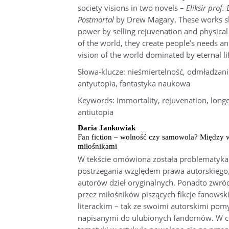
society visions in two novels –
Eliksir prof
Postmortal
by Drew Magary. These works 
power by selling rejuvenation and physica
of the world, they create people’s needs 
vision of the world dominated by eternal lif
Słowa-klucze: nieśmiertelność, odmładzani
antyutopia, fantastyka naukowa
Keywords: immortality, rejuvenation, longevi
antiutopia
Daria Jankowiak
Fan fiction – wolność czy samowola? Między wł
miłośnikami
W tekście omówiona została problematyka fi
postrzegania względem prawa autorskiego
autorów dzieł oryginalnych. Ponadto zw
przez miłośników piszących fikcje fanowski
literackim – tak ze swoimi autorskimi pomy
napisanymi do ulubionych fandomów. W ce