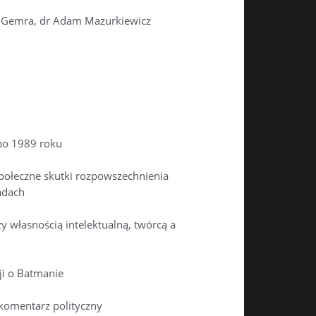
a Gemra, dr Adam Mazurkiewicz
 po 1989 roku
połeczne skutki rozpowszechnienia
adach
y własnością intelektualną, twórcą a
ji o Batmanie
komentarz polityczny