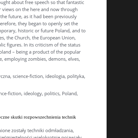
ght about free speech so that fantastic
ir views on the here and now through
the future, as it had been previously
erefore, they began to openly set the
porary, historic or future Poland, and to
ices, the Church, the European Union,
ic figures. In its criticism of the status
oland – being a product of the popular
re, employing zombies, demons, elves,
czna, science-fiction, ideologia, polityka,
nce-fiction, ideology, politics, Poland,
czne skutki rozpowszechnienia technik
ione zostały techniki odmładzania,
nieśmiertelności wielokrotnie pojawiały