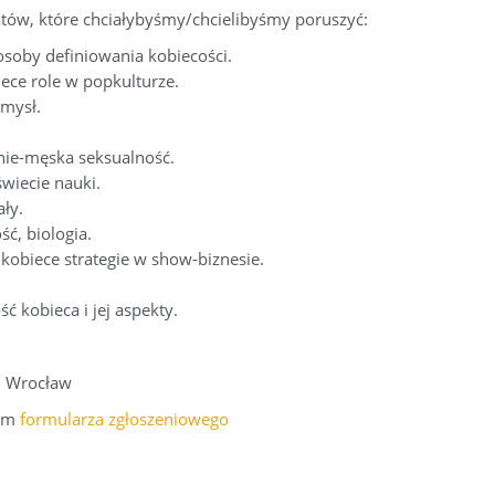
atów, które chciałybyśmy/chcielibyśmy poruszyć:
osoby definiowania kobiecości.
ece role w popkulturze.
emysł.
 nie-męska seksualność.
świecie nauki.
ały.
ść, biologia.
 kobiece strategie w show-biznesie.
ć kobieca i jej aspekty.
4, Wrocław
wem
formularza zgłoszeniowego