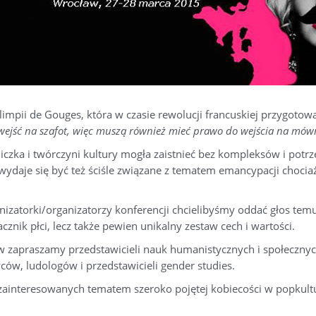
limpii de Gouges, która w czasie rewolucji francuskiej przygotow
wejść na szafot, więc muszą również mieć prawo do wejścia na mów
niczka i twórczyni kultury mogła zaistnieć bez kompleksów i pot
daje się być też ściśle związane z tematem emancypacji chociażb
izatorki/organizatorzy konferencji chcielibyśmy oddać głos temu
znik płci, lecz także pewien unikalny zestaw cech i wartości.
ów zapraszamy przedstawicieli nauk humanistycznych i społecznyc
w, ludologów i przedstawicieli gender studies.
zainteresowanych tematem szeroko pojętej kobiecości w popkult