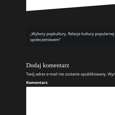
„Wybory popkultury. Relacje kultury popularnej z
N
społeczeństwem”
a
w
i
g
Dodaj komentarz
a
Twój adres e-mail nie zostanie opublikowany.
Wym
c
j
Komentarz
a
w
p
i