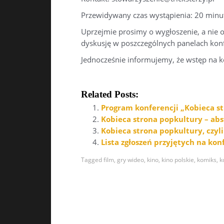
Przewidywany czas wystąpienia: 20 minu
Uprzejmie prosimy o wygłoszenie, a nie o
dyskusję w poszczególnych panelach konf
Jednocześnie informujemy, że wstęp na ko
Related Posts:
Program konferencji „Kobieca s
Kobieca strona popkultury – ab
Kobieca strona popkultury, czyli
Lista zgłoszeń przyjętych na ko
Tagged
film
,
gry wideo
,
kino
,
kino polskie
,
komiks
,
k