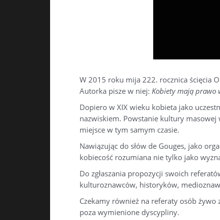
W 2015 roku mija 222. rocznica ścięcia O
Autorka pisze w niej:
Kobiety mają prawo 
Dopiero w XIX wieku kobieta jako uczest
nazwiskiem. Powstanie kultury masowej wy
miejsce w tym samym czasie.
Nawiązując do słów de Gouges, jako organ
kobiecość rozumiana nie tylko jako wyznac
Do zgłaszania propozycji swoich referat
kulturoznawców, historyków, medioznawcó
Czekamy również na referaty osób żywo 
poza wymienione dyscypliny.