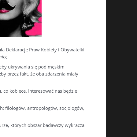
ała Deklarację Praw Kobiety i Obywatelki.
nicę
.
rzeby ukrywania się pod męskim
y przez fakt, że oba zdarzenia miały
, co kobiece. Interesować nas będzie
h: filologów, antropologów, socjologów,
urze, których obszar badawczy wykracza