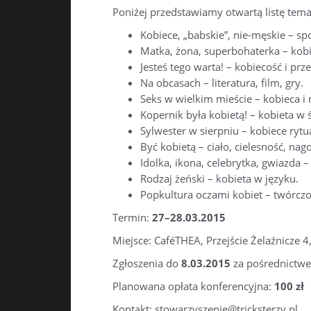
Poniżej przedstawiamy otwartą listę tem
Kobiece, „babskie”, nie-męskie – sp
Matka, żona, superbohaterka – kobi
Jesteś tego warta! – kobiecość i prz
Na obcasach – literatura, film, gry.
Seks w wielkim mieście – kobieca i
Kopernik była kobietą! – kobieta w 
Sylwester w sierpniu – kobiece rytu
Być kobietą – ciało, cielesność, nago
Idolka, ikona, celebrytka, gwiazda –
Rodzaj żeński – kobieta w języku.
Popkultura oczami kobiet – twórczoś
Termin:
27–28.03.2015
Miejsce: CaféTHEA, Przejście Żelaźnicze 
Zgłoszenia do
8.03.2015
za pośrednict
Planowana opłata konferencyjna:
100 zł
Kontakt: stowarzyszenie@tricksterzy.pl