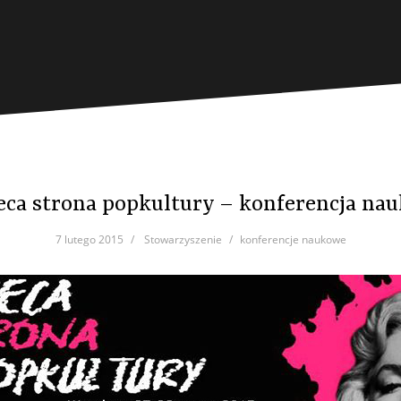
eca strona popkultury – konferencja na
7 lutego 2015
Stowarzyszenie
konferencje naukowe