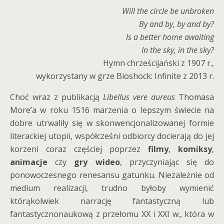
Will the circle be unbroken
By and by, by and by?
Is a better home awaiting
In the sky, in the sky?
Hymn chrześcijański z 1907 r.,
wykorzystany w grze Bioshock: Infinite z 2013 r.
Choć wraz z publikacją
Libellus vere aureus
Thomasa
More’a w roku 1516 marzenia o lepszym świecie na
dobre utrwaliły się w skonwencjonalizowanej formie
literackiej utopii, współcześni odbiorcy docierają do jej
korzeni coraz częściej poprzez
filmy
,
komiksy
,
animacje
czy
gry
wideo
, przyczyniając się do
ponowoczesnego renesansu gatunku. Niezależnie od
medium realizacji, trudno byłoby wymienić
którąkolwiek narrację fantastyczną lub
fantastycznonaukową z przełomu XX i XXI w., która w