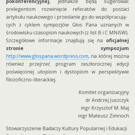
pokonferencyjnej
, jednakże będą sugerować
prelegentom rozwinięcie referatów do postaci
artykułu naukowego i przesłanie go do współpracują-
cych z cyklem sympozjów Głos Pana uznanych w
środowisku czasopism naukowych (z list B i C MNiSW).
Szczegółowe informacje znajdują się na
oficjalnej
stronie sympozjum
http://www.glospana.wordpress.com
, na której można
również przejrzeć program zeszłorocznej edycji
poświęconej utopiom i dystopiom w perspektywie
filozoficzno-literackiej.
Komitet organizacyjny
dr Andrzej Juszczyk
mgr Krzysztof M. Maj
mgr Mateusz Zimnoch
Stowarzyszenie Badaczy Kultury Popularnej i Edukacji