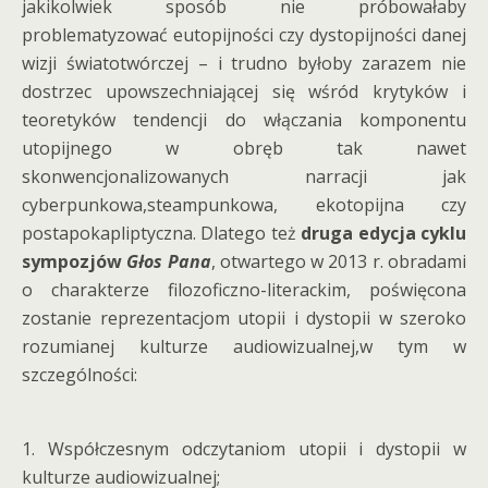
jakikolwiek sposób nie próbowałaby
problematyzować eutopijności czy dystopijności danej
wizji światotwórczej – i trudno byłoby zarazem nie
dostrzec upowszechniającej się wśród krytyków i
teoretyków tendencji do włączania komponentu
utopijnego w obręb tak nawet
skonwencjonalizowanych narracji jak
cyberpunkowa,steampunkowa, ekotopijna czy
postapokapliptyczna. Dlatego też
druga edycja cyklu
sympozjów
Głos Pana
, otwartego w 2013 r. obradami
o charakterze filozoficzno-literackim, poświęcona
zostanie reprezentacjom utopii i dystopii w szeroko
rozumianej kulturze audiowizualnej,w tym w
szczególności:
1. Współczesnym odczytaniom utopii i dystopii w
kulturze audiowizualnej;