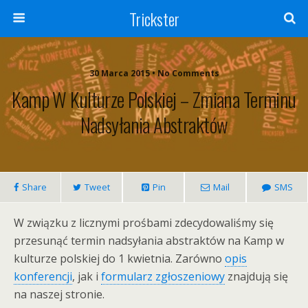
Trickster
30 Marca 2015 • No Comments
Kamp W Kulturze Polskiej – Zmiana Terminu
Nadsyłania Abstraktów
Share
Tweet
Pin
Mail
SMS
W związku z licznymi prośbami zdecydowaliśmy się
przesunąć termin nadsyłania abstraktów na Kamp w
kulturze polskiej do 1 kwietnia. Zarówno
opis
konferencji
, jak i
formularz zgłoszeniowy
znajdują się
na naszej stronie.