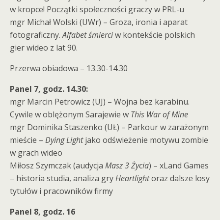
w kropce! Początki społeczności graczy w PRL-u
mgr Michał Wolski (UWr) – Groza, ironia i aparat
fotograficzny.
Alfabet śmierci
w kontekście polskich
gier wideo z lat 90.
Przerwa obiadowa – 13.30-14.30
Panel 7, godz. 14.30:
mgr Marcin Petrowicz (UJ) – Wojna bez karabinu.
Cywile w oblężonym Sarajewie w
This War of Mine
mgr Dominika Staszenko (UŁ) – Parkour w zarażonym
mieście –
Dying Light
jako odświeżenie motywu zombie
w grach wideo
Miłosz Szymczak (audycja
Masz 3 Życia
) – xLand Games
– historia studia, analiza gry
Heartlight
oraz dalsze losy
tytułów i pracowników firmy
Panel 8, godz. 16