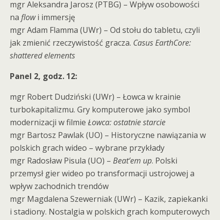
mgr Aleksandra Jarosz (PTBG) – Wpływ osobowości
na
flow
i immersję
mgr Adam Flamma (UWr) – Od stołu do tabletu, czyli
jak zmienić rzeczywistość gracza.
Casus EarthCore:
shattered elements
Panel 2, godz. 12:
mgr Robert Dudziński (UWr) – Łowca w krainie
turbokapitalizmu. Gry komputerowe jako symbol
modernizacji w filmie
Łowca: ostatnie starcie
mgr Bartosz Pawlak (UO) – Historyczne nawiązania w
polskich grach wideo – wybrane przykłady
mgr Radosław Pisula (UO) –
Beat’em up
. Polski
przemysł gier wideo po transformacji ustrojowej a
wpływ zachodnich trendów
mgr Magdalena Szewerniak (UWr) – Kazik, zapiekanki
i stadiony. Nostalgia w polskich grach komputerowych