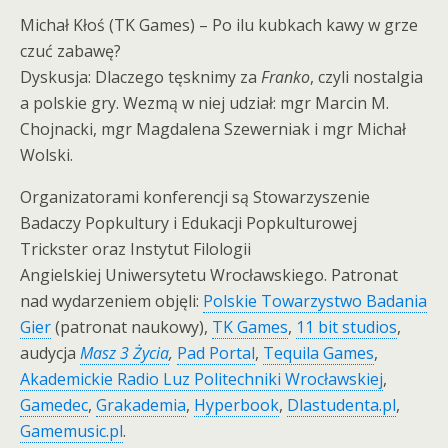
Michał Kłoś (TK Games) – Po ilu kubkach kawy w grze
czuć zabawę?
Dyskusja: Dlaczego tęsknimy za
Franko
, czyli nostalgia
a polskie gry. Wezmą w niej udział: mgr Marcin M.
Chojnacki, mgr Magdalena Szewerniak i mgr Michał
Wolski.
Organizatorami konferencji są Stowarzyszenie
Badaczy Popkultury i Edukacji Popkulturowej
Trickster oraz Instytut Filologii
Angielskiej Uniwersytetu Wrocławskiego. Patronat
nad wydarzeniem objęli:
Polskie Towarzystwo Badania
Gier
(patronat naukowy),
TK Games
,
11 bit studios
,
audycja
Masz 3 Życia
,
Pad Portal
,
Tequila Games
,
Akademickie Radio Luz Politechniki Wrocławskiej
,
Gamedec
,
Grakademia
,
Hyperbook
,
Dlastudenta.pl
,
Gamemusic.pl
.