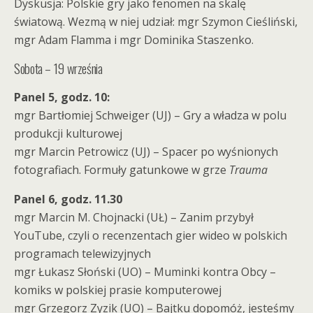
Dyskusja: Polskie gry jako fenomen na skalę
światową. Wezmą w niej udział: mgr Szymon Cieśliński,
mgr Adam Flamma i mgr Dominika Staszenko.
Sobota – 19 września
Panel 5, godz. 10:
mgr Bartłomiej Schweiger (UJ) – Gry a władza w polu
produkcji kulturowej
mgr Marcin Petrowicz (UJ) – Spacer po wyśnionych
fotografiach. Formuły gatunkowe w grze
Trauma
Panel 6, godz. 11.30
mgr Marcin M. Chojnacki (UŁ) – Zanim przybył
YouTube, czyli o recenzentach gier wideo w polskich
programach telewizyjnych
mgr Łukasz Słoński (UO) – Muminki kontra Obcy –
komiks w polskiej prasie komputerowej
mgr Grzegorz Zyzik (UO) – Bajtku dopomóż, jesteśmy