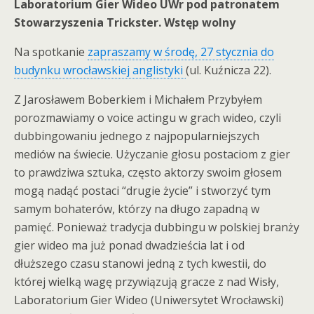
Laboratorium Gier Wideo UWr pod patronatem
Stowarzyszenia Trickster. Wstęp wolny
Na spotkanie
zapraszamy w środę, 27 stycznia do
budynku wrocławskiej anglistyki
(ul. Kuźnicza 22).
Z Jarosławem Boberkiem i Michałem Przybyłem
porozmawiamy o voice actingu w grach wideo, czyli
dubbingowaniu jednego z najpopularniejszych
mediów na świecie. Użyczanie głosu postaciom z gier
to prawdziwa sztuka, często aktorzy swoim głosem
mogą nadąć postaci “drugie życie” i stworzyć tym
samym bohaterów, którzy na długo zapadną w
pamięć. Ponieważ tradycja dubbingu w polskiej branży
gier wideo ma już ponad dwadzieścia lat i od
dłuższego czasu stanowi jedną z tych kwestii, do
której wielką wagę przywiązują gracze z nad Wisły,
Laboratorium Gier Wideo (Uniwersytet Wrocławski)