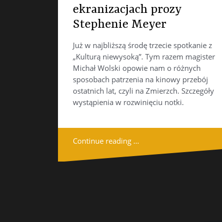
ekranizacjach prozy
Stephenie Meyer
Już w najbliższą środę trzecie spotkanie z
„Kulturą niewysoką”. Tym razem magister
Michał Wolski opowie nam o różnych
sposobach patrzenia na kinowy przebój
ostatnich lat, czyli na Zmierzch. Szczegóły
wystąpienia w rozwinięciu notki.
Continue reading …