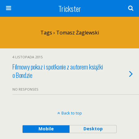
Trickster
Tags › Tomasz Żaglewski
4 LISTOPADA 2015
Filmowy pokaz i spotkanie z autorem książki
o Bondzie
NO RESPONSES
Back to top
Mobile
Desktop