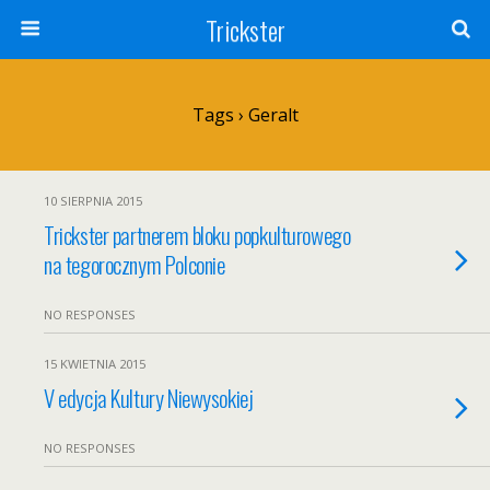
Trickster
Tags › Geralt
10 SIERPNIA 2015
Trickster partnerem bloku popkulturowego
na tegorocznym Polconie
NO RESPONSES
15 KWIETNIA 2015
V edycja Kultury Niewysokiej
NO RESPONSES