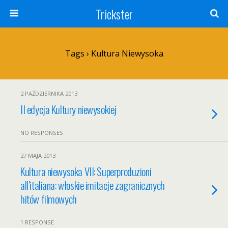
Trickster
Tags › Kultura Niewysoka
2 PAŹDZIERNIKA 2013
II edycja Kultury niewysokiej
NO RESPONSES
27 MAJA 2013
Kultura niewysoka VII: Superproduzioni
all’italiana: włoskie imitacje zagranicznych
hitów filmowych
1 RESPONSE