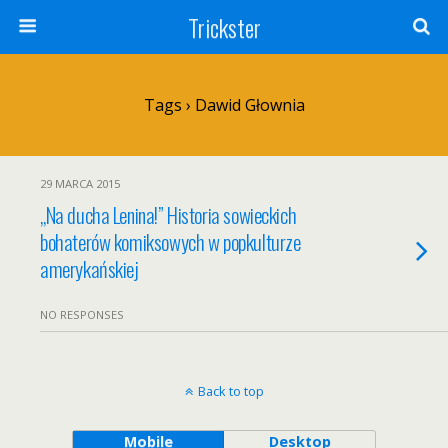
Trickster
Tags › Dawid Głownia
29 MARCA 2015
„Na ducha Lenina!” Historia sowieckich
bohaterów komiksowych w popkulturze
amerykańskiej
NO RESPONSES
Back to top
Mobile
Desktop